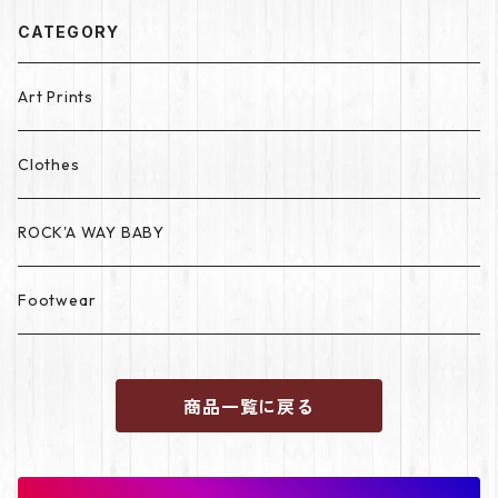
CATEGORY
Art Prints
Clothes
ROCK'A WAY BABY
Footwear
商品一覧に戻る