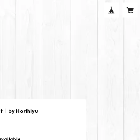
t｜by Horihiyu
available