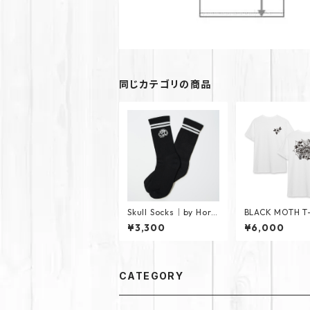
同じカテゴリの商品
Skull Socks｜by Hori
BLACK MOTH T-
hiyu
｜by Horihina
¥3,300
¥6,000
CATEGORY