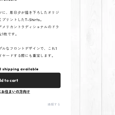
ツに、彫日夕が描き下ろしたオリジ
リントしたT-Shirts。
アメリカントラディショナルのドラ
な1枚です。
プルなフロントデザインで、これ1
イヤードする際にも重宝します。
l shipping available
d to cart
にお住まいの方向け
通報する