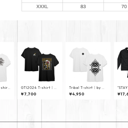
shirt
GTI2024 T-shirt｜by
Tribal T-shirt｜by Ho
"STAY
Horihina
rihito
acke
¥7,700
¥4,950
¥17,