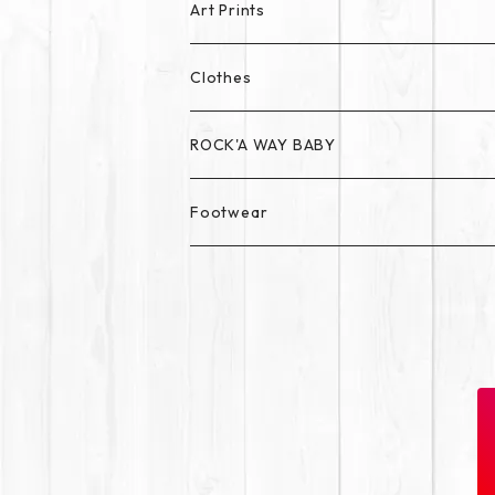
Art Prints
Clothes
ROCK'A WAY BABY
Footwear