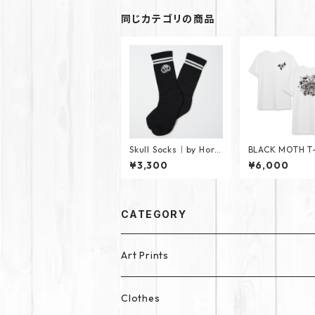
同じカテゴリの商品
Skull Socks｜by Hori
BLACK MOTH T-
hiyu
｜by Horihina
¥3,300
¥6,000
CATEGORY
Art Prints
Clothes