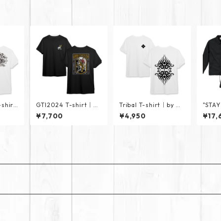
shirt
GTI2024 T-shirt｜by
Tribal T-shirt｜by Ho
"STAY
Horihina
rihito
acke
¥7,700
¥4,950
¥17,