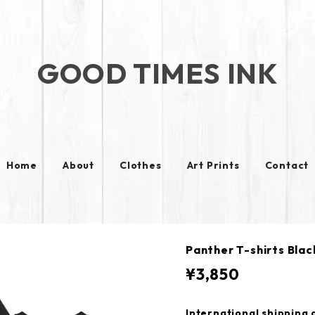
GOOD TIMES INK
Home
About
Clothes
Art Prints
Contact
Panther T-shirts Bl
¥3,850
International shipping 